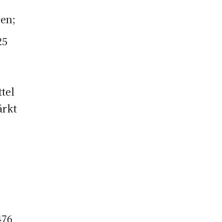
hen;
25
tel
ärkt
476