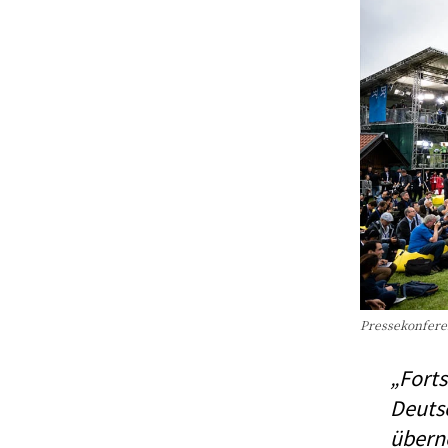
Pressekonfere
„Forts
Deutsc
übern