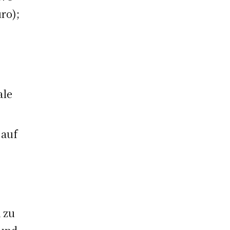
ro);
ale
 auf
 zu