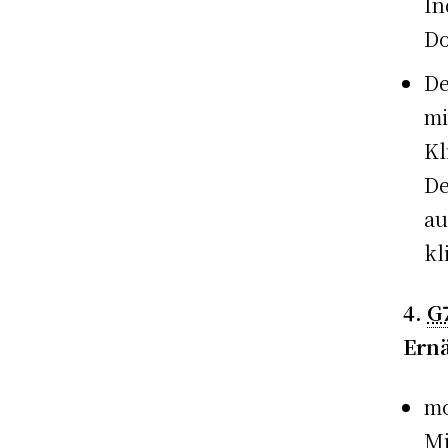
In
Do
De
mi
Kl
De
au
kl
4.
G
Ern
mo
Mi