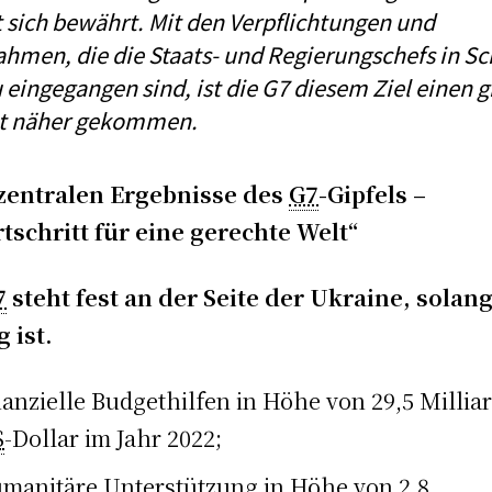
 sich bewährt. Mit den Verpflichtungen und
men, die die Staats- und Regierungschefs in Sc
eingegangen sind, ist die G7 diesem Ziel einen 
tt näher gekommen.
zentralen Ergebnisse des
G7
-Gipfels –
tschritt für eine gerechte Welt“
7
steht fest an der Seite der Ukraine, solan
g ist.
nanzielle Budgethilfen in Höhe von 29,5 Millia
S
-Dollar im Jahr 2022;
manitäre Unterstützung in Höhe von 2,8