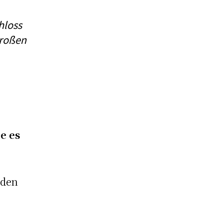
hloss
großen
ge es
rden