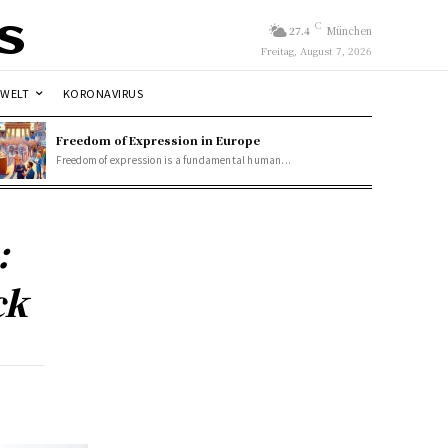
s
C
27.4
München
Freitag, August 7, 2026
WELT
KORONAVIRUS
Freedom of Expression in Europe
Freedom of expression is a fundamental human...
:
ck