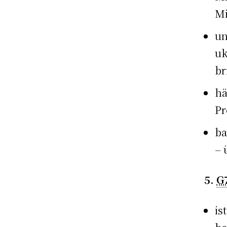
Mi
un
uk
br
hä
Pr
ba
– 
5.
G
is