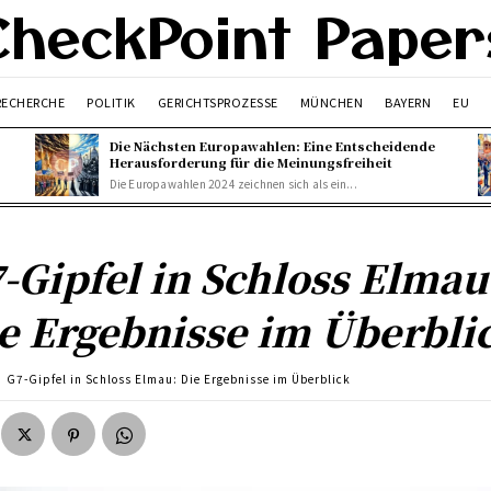
CheckPoint Paper
 RECHERCHE
POLITIK
GERICHTSPROZESSE
MÜNCHEN
BAYERN
EU
Die Nächsten Europawahlen: Eine Entscheidende
Herausforderung für die Meinungsfreiheit
Die Europawahlen 2024 zeichnen sich als ein...
-Gipfel in Schloss Elmau
e Ergebnisse im Überbli
G7-Gipfel in Schloss Elmau: Die Ergebnisse im Überblick