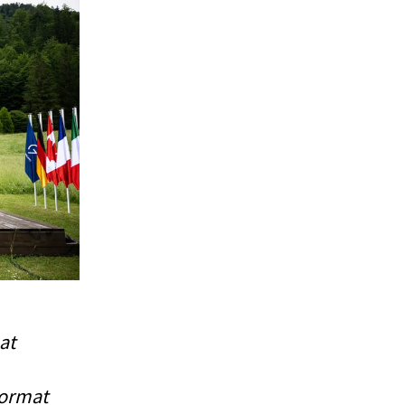
at
Format