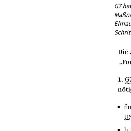
G7 hat
Maßnah
Elmau 
Schri
Die 
„For
1.
G
nöti
fi
U
hu