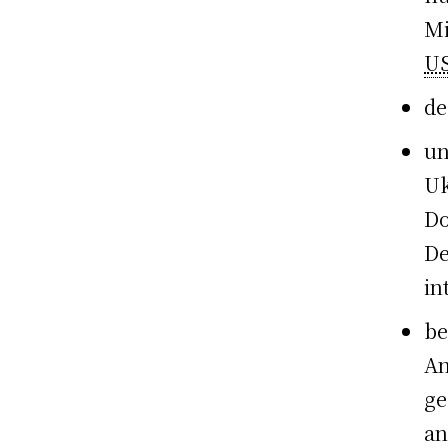
Mi
U
de
un
Uk
Do
De
in
be
An
ge
an