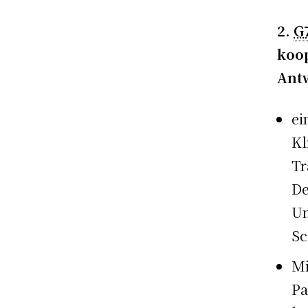
2.
G
koop
Antw
ei
Kl
Tr
De
Un
Sc
Mi
Pa