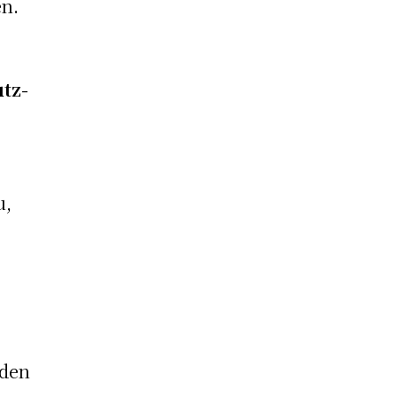
en.
tz-
u,
 den