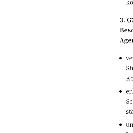
ko
3.
G
Besc
Age
ve
St
Ko
er
Sc
st
un