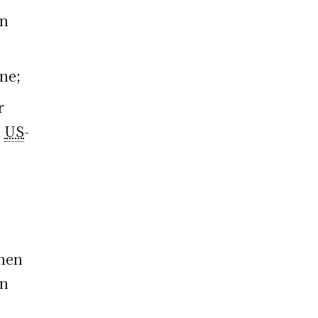
en
ne;
r
n
US
-
onen
en