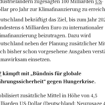
dustrieländern zugesagten 100 Milliarden
US
-
llar pro Jahr zur Klimafinanzierung zu erreic
utschland bekräftigt das Ziel, bis zum Jahr 20
ndestens 6 Milliarden Euro zu internationaler
imafinanzierung beizutragen. Dazu wird
utschland neben der Planung zusätzlicher Mit
ch bisher schon vorgesehene Ausgaben verst
imawirksam einsetzen.
7
kämpft mit „Bündnis für globale
ährungssicherheit“ gegen Hungerkrise.
bilisiert zusätzliche Mittel in Höhe von 4,5
lliarden
US
-Dollar (Deutschland: Neuzusage 