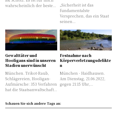
BK Scholz: Es ist für mich
„Sicherheit ist das
wahrscheinlich der beste...
fundamentalste
Versprechen, das ein Staat
seinen...
Gewalttäter und
Festnahme nach
Hooligans sind in unseren
Körperverletzungsdelikte
Stadien unerwünscht
n
München. Trikot-Raub,
München - Haidhausen.
Schlägereien, Hooligan-
Am Dienstag, 21.06.2022,
Aufmärsche: 353 Verfahren
gegen 21:15 Uhr,...
hat die Staatsanwaltschaft...
Schauen Sie sich andere Tags an: