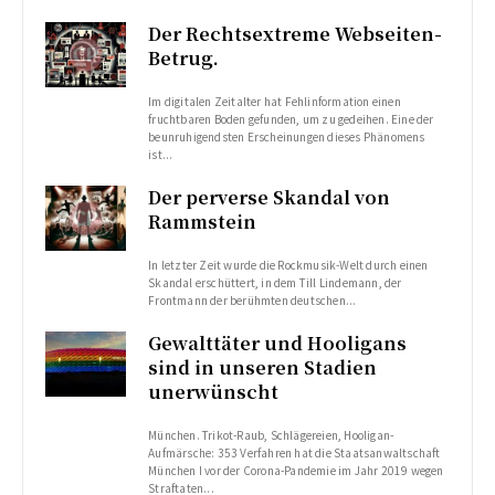
Der Rechtsextreme Webseiten-
Betrug.
Im digitalen Zeitalter hat Fehlinformation einen
fruchtbaren Boden gefunden, um zu gedeihen. Eine der
beunruhigendsten Erscheinungen dieses Phänomens
ist...
Der perverse Skandal von
Rammstein
In letzter Zeit wurde die Rockmusik-Welt durch einen
Skandal erschüttert, in dem Till Lindemann, der
Frontmann der berühmten deutschen...
Gewalttäter und Hooligans
sind in unseren Stadien
unerwünscht
München. Trikot-Raub, Schlägereien, Hooligan-
Aufmärsche: 353 Verfahren hat die Staatsanwaltschaft
München I vor der Corona-Pandemie im Jahr 2019 wegen
Straftaten...