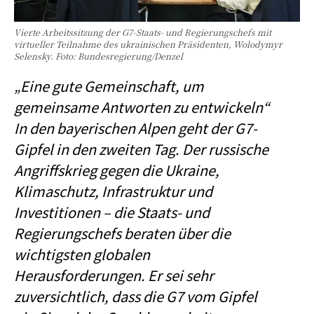
Vierte Arbeitssitzung der G7-Staats- und Regierungschefs mit
virtueller Teilnahme des ukrainischen Präsidenten, Wolodymyr
Selensky. Foto: Bundesregierung/Denzel
„Eine gute Gemeinschaft, um
gemeinsame Antworten zu entwickeln“
In den bayerischen Alpen geht der G7-
Gipfel in den zweiten Tag. Der russische
Angriffskrieg gegen die Ukraine,
Klimaschutz, Infrastruktur und
Investitionen – die Staats- und
Regierungschefs beraten über die
wichtigsten globalen
Herausforderungen. Er sei sehr
zuversichtlich, dass die G7 vom Gipfel