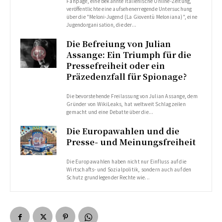
Fanpage, eine bekannte italienische Online-Zeitung,
veröffentlichte eine aufsehenerregende Untersuchung
über die "Meloni-Jugend (La Gioventù Meloniana)", eine
Jugendorganisation, die der...
Die Befreiung von Julian
Assange: Ein Triumph für die
Pressefreiheit oder ein
Präzedenzfall für Spionage?
Die bevorstehende Freilassung von Julian Assange, dem
Gründer von WikiLeaks, hat weltweit Schlagzeilen
gemacht und eine Debatte über die...
Die Europawahlen und die
Presse- und Meinungsfreiheit
Die Europawahlen haben nicht nur Einfluss auf die
Wirtschafts- und Sozialpolitik, sondern auch auf den
Schutz grundlegender Rechte wie...