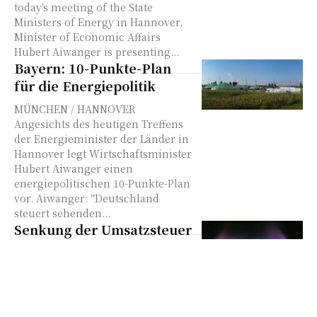
today's meeting of the State
Ministers of Energy in Hannover,
Minister of Economic Affairs
Hubert Aiwanger is presenting...
Bayern: 10-Punkte-Plan
für die Energiepolitik
MÜNCHEN / HANNOVER
Angesichts des heutigen Treffens
der Energieminister der Länder in
Hannover legt Wirtschaftsminister
Hubert Aiwanger einen
energiepolitischen 10-Punkte-Plan
vor. Aiwanger: “Deutschland
steuert sehenden...
Senkung der Umsatzsteuer
auf Gas
Mit dem „Gesetz zur temporären
Senkung des Umsatzsteuersatzes
auf Gaslieferungen über das
Erdgasnetz“ wird der