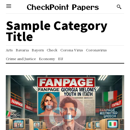
CheckPoint Papers
Sample Category
Title
Arts
Bavaria
Bayern
Check
Corona Virus
Coronavirus
Crime and Justice
Economy
EU